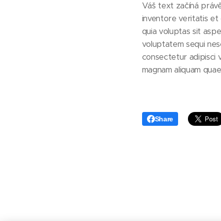
Váš text začíná právě
inventore veritatis e
quia voluptas sit asp
voluptatem sequi nes
consectetur adipisci 
magnam aliquam quaer
Share