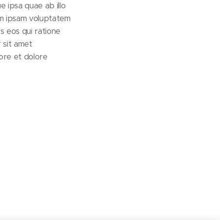
 ipsa quae ab illo
nim ipsam voluptatem
s eos qui ratione
 sit amet
ore et dolore