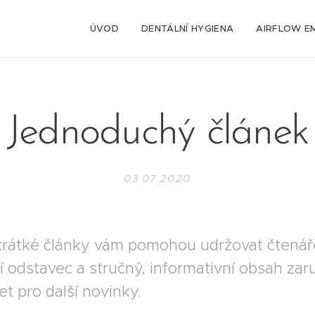
ÚVOD
DENTÁLNÍ HYGIENA
AIRFLOW E
Jednoduchý článek
03.07.2020
rátké články vám pomohou udržovat čtenáře
 odstavec a stručný, informativní obsah zaru
t pro další novinky.