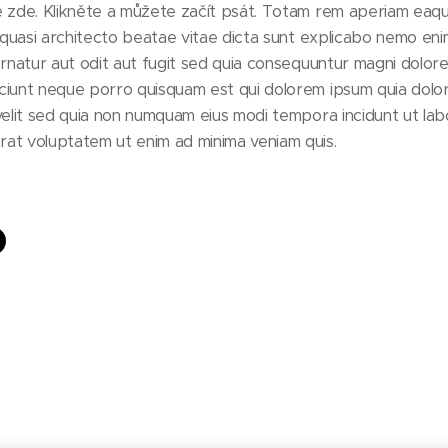
 zde. Klikněte a můžete začít psát. Totam rem aperiam eaque
t quasi architecto beatae vitae dicta sunt explicabo nemo e
ernatur aut odit aut fugit sed quia consequuntur magni dolore
ciunt neque porro quisquam est qui dolorem ipsum quia dolor
velit sed quia non numquam eius modi tempora incidunt ut lab
at voluptatem ut enim ad minima veniam quis.