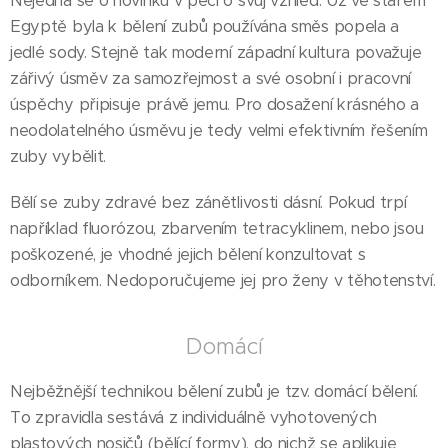
Nejedná se o novinku v péči o svůj vzhled. Už ve starém
Egyptě byla k bělení zubů používána směs popela a
jedlé sody. Stejně tak moderní západní kultura považuje
zářivý úsměv za samozřejmost a své osobní i pracovní
úspěchy připisuje právě jemu. Pro dosažení krásného a
neodolatelného úsměvu je tedy velmi efektivním řešením
zuby vybělit.
Bělí se zuby zdravé bez zánětlivosti dásní. Pokud trpí
například fluorózou, zbarvením tetracyklinem, nebo jsou
poškozené, je vhodné jejich bělení konzultovat s
odborníkem. Nedoporučujeme jej pro ženy v těhotenství.
Domácí
Nejběžnější technikou bělení zubů je tzv. domácí bělení.
To zpravidla sestává z individuálně vyhotovených
plastových nosičů (bělící formy), do nichž se aplikuje