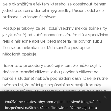
ale s okamžitým efektem, kterého lze dosáhnout během
jednoho sezení u dentální hygienistky. Pacient odchází z
ordinace s krásným úsměvem.
Postup je takový, že se izolují všechny měkké tkáně (rty,
jazyk, dásně) od zubů pomocí rozvěrače rtů a speciálního
gelu a následně aplikuje bělicí materiál na povrch zubu.
Ten se po několika minutách sundá a postup se
několikrát opakuje.
Rizika této procedury spočívají v tom, že může dojít k
dočasné termální citlivosti zubu (zvýšená citlivost na
horké a studené) nebo/a podráždění dásní. Dále je nutné
uvědomit si, že bělicí gel nepůsobí na stávající korunky,
výplně či můstky tak intenzivně, a proto je bude nutné z
estetického hlediska vyměnit.
Používáme cookies, abychom zajistili správné fungování a
bezpečnost našich stránek. Tím vám můžeme zajistit tu